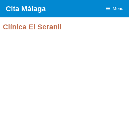
Saltar
Cita Málaga
Menú
al
contenido
Clínica El Seranil