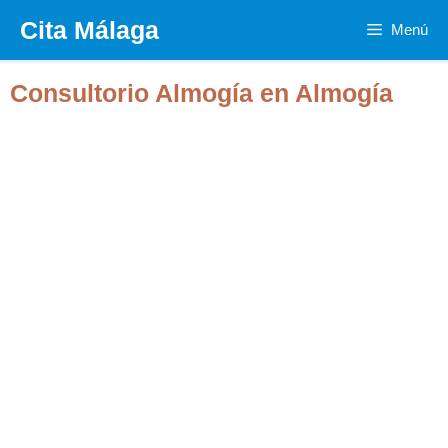
Saltar
Cita Málaga
Menú
al
contenido
Consultorio Almogía en Almogía