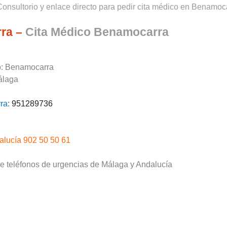
Consultorio y enlace directo para pedir cita médico en Benamoc
rra –
Cita Médico Benamocarra
o: Benamocarra
álaga
ra:
951289736
alucía 902 50 50 61
de teléfonos de urgencias de Málaga y Andalucía