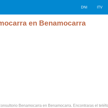
DNI
ITV
amocarra en Benamocarra
Consultorio Benamocarra en Benamocarra. Encontraras el teléfon