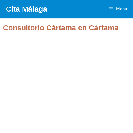
Saltar
Cita Málaga
Menú
al
contenido
Consultorio Cártama en Cártama