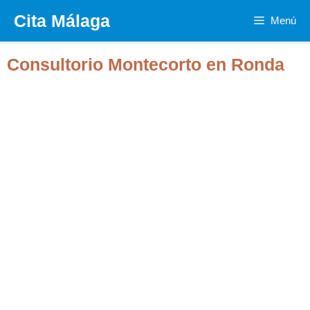
Saltar
Cita Málaga
Menú
al
contenido
Consultorio Montecorto en Ronda