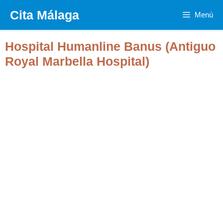
Saltar
Cita Málaga
Menú
al
contenido
Hospital Humanline Banus (Antiguo
Royal Marbella Hospital)