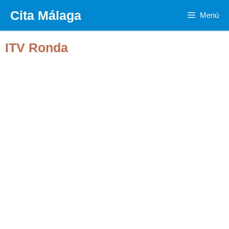
Saltar
Cita Málaga
Menú
al
contenido
ITV Ronda