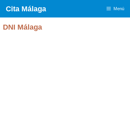
Saltar
Cita Málaga
Menú
al
contenido
DNI Málaga