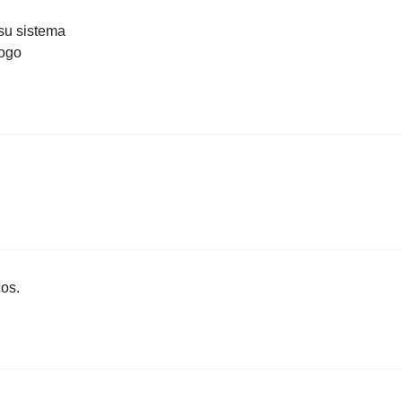
su sistema
logo
cos.